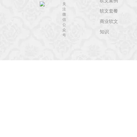
软文案例
关
注
软文套餐
微
信
商业软文
公
众
知识
号