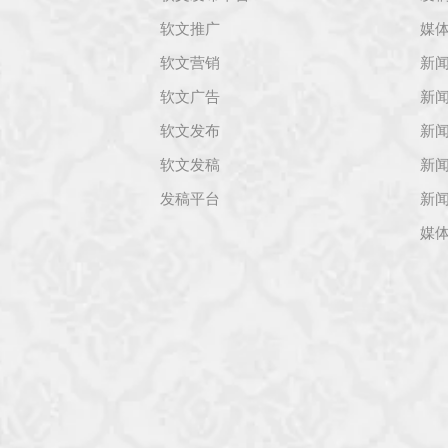
软文推广
媒
软文营销
新
软文广告
新
软文发布
新
软文发稿
新
发稿平台
新
媒