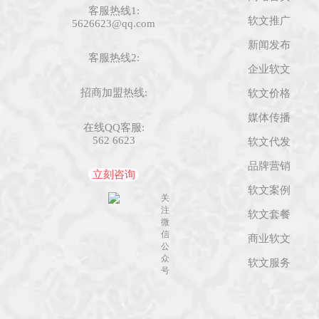
客服热线1:
软文推广
5626623@qq.com
新闻发布
客服热线2:
企业软文
招商加盟热线:
软文价格
媒体传播
在线QQ客服:
562 6623
软文代发
品牌营销
立刻咨询
软文案例
关
注
软文套餐
微
信
商业软文
公
众
软文服务
号