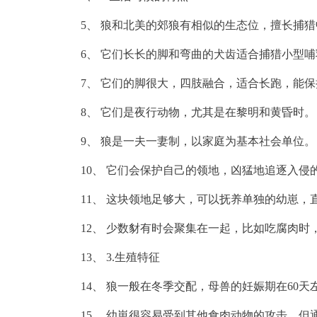
5、 狼和北美的郊狼有相似的生态位，擅长捕
6、 它们长长的脚和弯曲的犬齿适合捕猎小型
7、 它们的脚很大，四肢
融合
，适合长跑，能保
8、 它们是夜行动物，尤其是在黎明和黄昏时。
9、 狼是一夫一妻制，以家庭为基本社会单位。
10、 它们会保护自己的领地，凶猛地追逐入
11、 这块领地足够大，可以抚养单独的幼崽
12、 少数豺有时会聚集在一起，比如吃腐肉
13、 3.生殖特征
14、 狼一般在冬季交配，母兽的妊娠期在60天左
15、 幼崽很容易受到其他食肉动物的攻击，