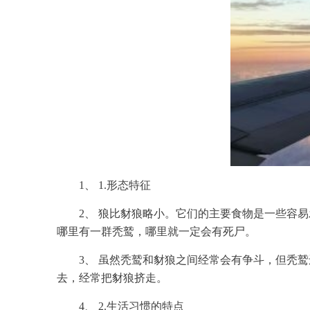
1、 1.形态特征
2、 狼比豺狼略小。它们的主要食物是一些容
哪里
有一群秃鹫，
哪里
就一定会有死尸。
3、 虽然秃鹫和豺狼之间经常会有争斗，但秃
去，经常把豺狼挤走。
4、 2.生活习惯的特点