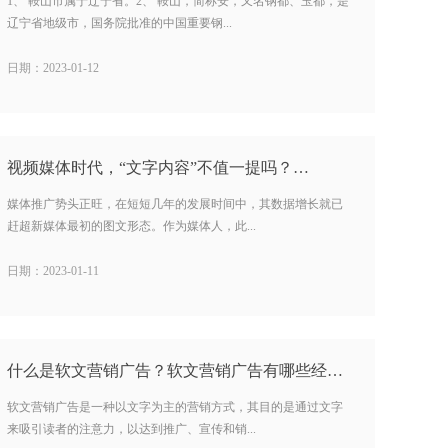
1、 鞍山市属于辽宁省。2、 鞍山，简称安，又名钢都、玉都，是
辽宁省地级市，国务院批准的中国重要钢...
日期：2023-01-12
视频媒体时代，“文字内容”不值一提吗？…
媒体推广势头正旺，在短短几年的发展时间中，其数据增长就已
赶超新媒体最初的图文形态。作为媒体人，此...
日期：2023-01-11
什么是软文营销广告？软文营销广告有哪些经典案例？…
软文营销广告是一种以文字为主的营销方式，其目的是通过文字
来吸引读者的注意力，以达到推广、宣传和销...