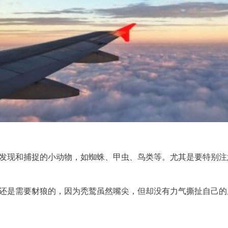
易发现和捕捉的小动物，如蜘蛛、甲虫、鸟类等。尤其是要特别
鹫还是需要豺狼的，因为秃鹫虽然嘴尖，但却没有力气撕扯自己