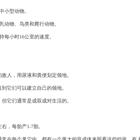
猎中小型动物。
哺乳动物、鸟类和爬行动物。
持每小时16公里的速度。
侵的敌人，用尿液和粪便划定领地。
，直到它们可以建立自己的领地。
时，但它们通常是成双成对生活的。
右，每胎产1-7胎。
但通常在每个巢穴中，都有一个更大的亚成体来照看这些幼崽，有人