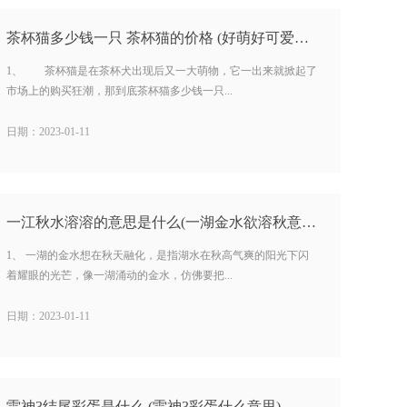
茶杯猫多少钱一只 茶杯猫的价格 (好萌好可爱确实贵!) …
1、 茶杯猫是在茶杯犬出现后又一大萌物，它一出来就掀起了
市场上的购买狂潮，那到底茶杯猫多少钱一只...
日期：2023-01-11
一江秋水溶溶的意思是什么(一湖金水欲溶秋意思) …
1、 一湖的金水想在秋天融化，是指湖水在秋高气爽的阳光下闪
着耀眼的光芒，像一湖涌动的金水，仿佛要把...
日期：2023-01-11
雷神3结尾彩蛋是什么 (雷神3彩蛋什么意思) …