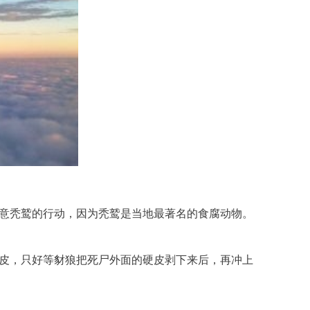
注意秃鹫的行动，因为秃鹫是当地最著名的食腐动物。
的皮，只好等豺狼把死尸外面的硬皮剥下来后，再冲上