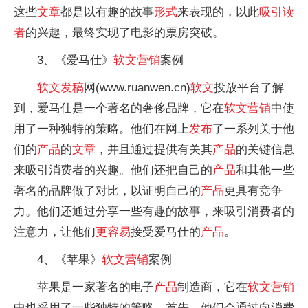
这些
文章
都是以有趣的故事
形式
来表现的，以此
吸引读
者
的兴趣，最终实现了电影的票房突破。
3、《爱马仕》
软文
营销
案例
软文
发稿
网(www.ruanwen.cn)
软文
投放平台了解
到，爱马仕是一个著名的奢侈品牌，它在
软文
营销
中使
用了一种独特的策略。他们在网上
发布
了一系列关于他
们的
产品
的
文章
，并且通过提供有关其
产品
的关键信息
来吸引消费者的兴趣。他们还把自己的
产品
和其他一些
著名的品牌做了对比，以证明自己的
产品
更具有竞争
力。他们还通过分享一些有趣的故事，来吸引消费者的
注意力，让他们
更容易
接受爱马仕的
产品
。
4、《苹果》
软文
营销
案例
苹果是一家著名的电子
产品
制造商，它在
软文
营销
中也采用了一些独特的策略。首先，他们会通过向消费