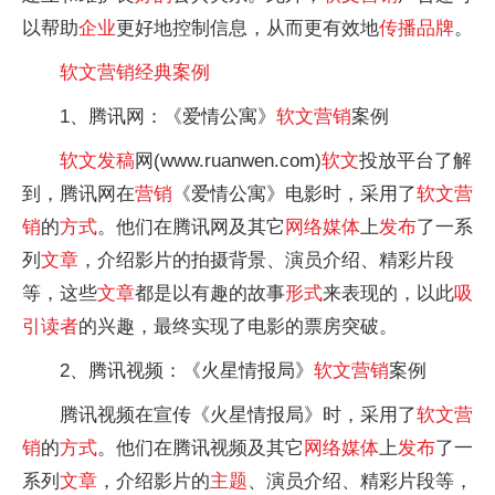
以帮助
企业
更好地控制信息，从而更有效地
传播品牌
。
软文
营销
经典案例
1、腾讯网：《爱情公寓》
软文
营销
案例
软文
发稿
网(www.ruanwen.com)
软文
投放平台了解
到，腾讯网在
营销
《爱情公寓》电影时，采用了
软文
营
销
的
方式
。他们在腾讯网及其它
网络
媒体
上
发布
了一系
列
文章
，介绍影片的拍摄背景、演员介绍、精彩片段
等，这些
文章
都是以有趣的故事
形式
来表现的，以此
吸
引读者
的兴趣，最终实现了电影的票房突破。
2、腾讯视频：《火星情报局》
软文
营销
案例
腾讯视频在宣传《火星情报局》时，采用了
软文
营
销
的
方式
。他们在腾讯视频及其它
网络
媒体
上
发布
了一
系列
文章
，介绍影片的
主题
、演员介绍、精彩片段等，