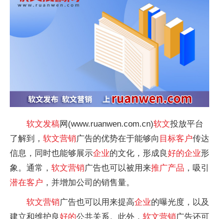
软文
发稿
网(www.ruanwen.com.cn)
软文
投放平台
了解到，
软文
营销
广告的优势在于能够向
目标客户
传达
信息，同时也能够展示
企业
的文化，形成良
好的
企业
形
象。通常，
软文
营销
广告也可以被用来
推广
产品
，吸引
潜在客户
，并增加公司的销售量。
软文
营销
广告也可以用来提高
企业
的曝光度，以及
建立和维护良
好的
公共关系。此外，
软文
营销
广告还可