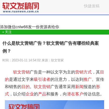
快捷发稿
添加微信
cnlw66
发一份资源表给你
＋关注
什么是软文营销广告？软文营销广告有哪些经典案
例？
时间：2023-01-11 14:54:02 来源：软文管家
软文
营销
广告是一种以文字为主的
营销
方式
，其
目
的
是通过文字来
吸引读者
的注意力，以达到
推广
、宣传
和销售的
目的
。
软文
营销
广告通常采用
新闻
报道的
形
式
，以介绍
企业
的
产品
和服务，向
潜在客户
传达信息。