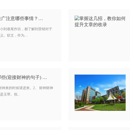
推广注意哪些事情？…
小到巷尾作坊，都了解到营销对于
。软文，作为...
些(迎接财神的句子) …
，财神来的时候请进来。2、 财神财神
玉带。祝...