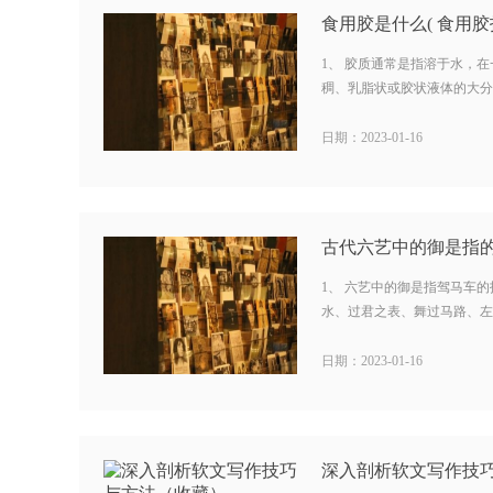
食用胶是什么( 食用胶
1、 胶质通常是指溶于水，
稠、乳脂状或胶状液体的大分子
日期：2023-01-16
1、 六艺中的御是指驾马车
水、过君之表、舞过马路、左边追鸟
日期：2023-01-16
深入剖析软文写作技