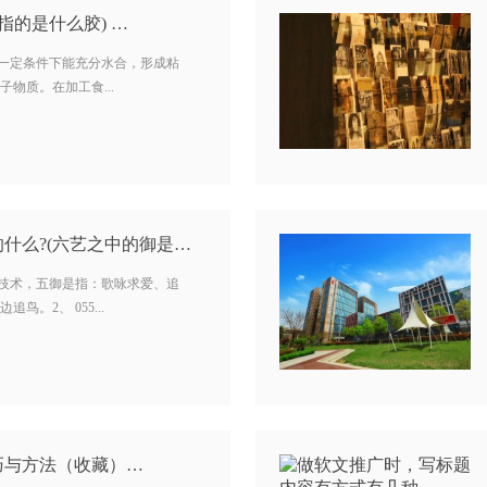
指的是什么胶) …
在一定条件下能充分水合，形成粘
物质。在加工食...
古代六艺中的御是指的什么?(六艺之中的御是什么意思) …
的技术，五御是指：歌咏求爱、追
。2、 055...
巧与方法（收藏）…