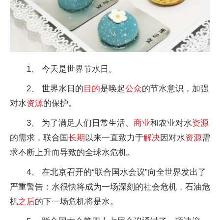
1、 今天是世界节水日。
2、 世界水日的
目的
是唤起
公众
的节水意识，加强
对水
资源
的保护。
3、 为了满足人们日常生活、
商业
和农业对水
资源
的需求，联合国
长期
以来一直致力于
解决
因对水
资源
需
求不断上升而导致的全球水危机。
4、 在北京召开的“联合国水会议”向全世界发出了
严重警告：水很快将成为一场深刻的社会危机，石油危
机
之后
的下一场危机将是水。