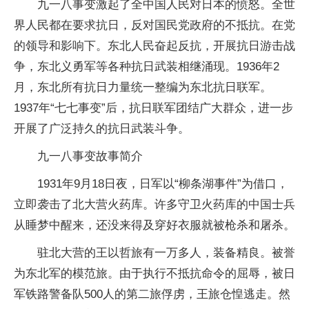
九一八事变激起了全中国人民对日本的愤怒。全世
界人民都在要求抗日，反对国民党政府的不抵抗。在党
的领导和影响下。东北人民奋起反抗，开展抗日游击战
争，东北义勇军等各种抗日武装相继涌现。1936年2
月，东北所有抗日力量统一整编为东北抗日联军。
1937年“七七事变”后，抗日联军团结广大群众，进一步
开展了广泛持久的抗日武装斗争。
九一八事变故事简介
1931年9月18日夜，日军以“柳条湖事件”为借口，
立即袭击了北大营火药库。许多守卫火药库的中国士兵
从睡梦中醒来，还没来得及穿好衣服就被枪杀和屠杀。
驻北大营的王以哲旅有一万多人，装备精良。被誉
为东北军的模范旅。由于执行不抵抗命令的屈辱，被日
军铁路警备队500人的第二旅俘虏，王旅仓惶逃走。然