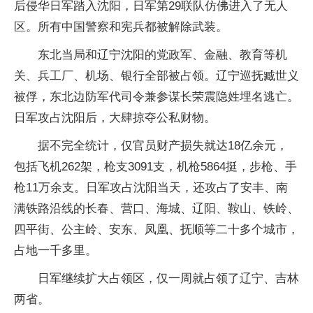
后侵华日军踏入沈阳，日军第29联队仿佛进入了无人
区。所有中国警察和宪兵都被解除武装。
东北当局和辽宁沈阳的党政军、金融、教育等机
关、兵工厂、机场、银行全部被占领。辽宁巡抚臧世义
被俘，东北边防军代司令兼参谋长荣震隐姓埋名逃亡。
日军攻占沈阳后，大肆掠夺公私财物。
据不完全统计，仅官员财产损失就达18亿余元，
包括飞机262架，枪支3091支，机枪5864挺，步枪、手
枪11万余支。日军攻占沈阳当天，还攻占了安丰、南
满铁路沿线的长春、营口、海城、辽阳、鞍山、铁岭、
四平街、公主岭、安东、凤凰、抚顺等二十多个城市，
占地一千多里。
日军继续扩大占领区，仅一周就占领了辽宁、吉林
两省。