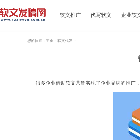
软文推广
代写软文
企业软
您的位置：
主页
>
软文代发
>
很多
企业
借助
软文
营销
实现了
企业
品牌的
推广