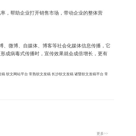
化率
，帮助
企业
打开销售市场，带动
企业
的整体
营
博、微博、
自
媒体
、博客等社会化
媒体
信息传播，它
至形成病毒式传播时，宣传效果就会成倍增长，更有
发稿
软文网站平台
常熟软文发稿
长沙软文发稿
诸暨软文发稿平台
常
更多>>