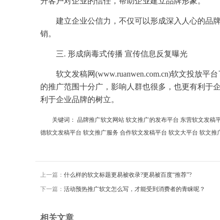
升
客户对
企业
的信任，帮助
企业
建立
品牌形象
。
建立
企业
公信力，不仅可以形成深入人心的品
销
。
三. 形成病毒式传播 宣传信息反复曝光
软文
发稿
网(www.ruanwen.com.cn)
软文
投放平台
的
推广
范围十分广，影响人群也很多，也更有利于
利于
企业
品牌的树立。
关键词：
品牌推广软文网站
软文推广的发布平台
东营软文发稿
德软文发稿平台
软文推广服务
合作软文发稿平台
软文大平台
软文推
上一篇：
什么样的软文标题更易被收录?更易被百度“推荐”?
下一篇：
活动预热推广软文怎么写，才能受到消费者的青睐呢？
相关文章