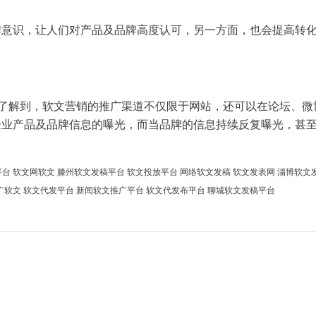
牌意识，让人们对
产品
及品牌高度认可，另一方面，也会提高
转
了解到，
软文
营销
的
推广
渠道
不仅限于网站，还可以在论坛、微
企业
产品
及品牌信息的曝光，而当品牌的信息持续反复曝光，甚
平台
软文网软文
滕州软文发稿平台
软文投放平台
网络软文发稿
软文发表网
淄博软文
广软文
软文代发平台
新闻软文推广平台
软文代发布平台
聊城软文发稿平台