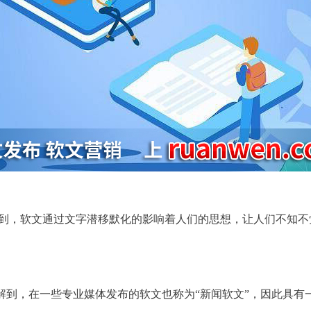
到，
软文
通过文字潜移默化的影响着人们的思想，让人们不知不
解到，在一些
专业
媒体
发布
的
软文
也称为“
新闻
软文
”，因此具有