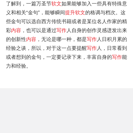
了解到，一篇万圣节
软文
如果能够加入一些具有特殊意
义和相关“金句”，能够瞬间
提升
软文
的格调与档次。这
些金句可以选自西方传统书籍或者是某位名人作家的精
彩
内容
，也可以是通过
写作
人自身的创作灵感迸发出来
的创新
性
内容
，无论是哪一种，都是
写作
人日积月累的
经验之谈，所以，对于这一点要提醒
写作
人，日常看到
或者想到的金句，一定要记录下来，丰富自身的
写作
能
力和经验。