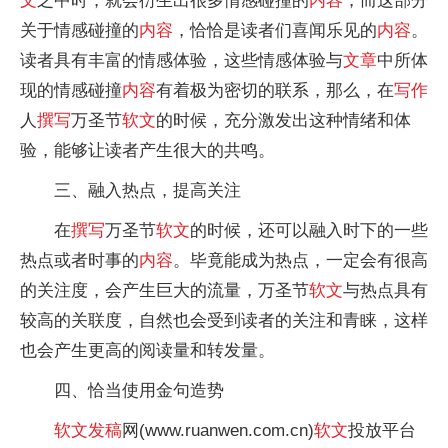
文
之中时，就会衍生出很多情感碰撞的
内容
，而这部分
关于情感碰撞的
内容
，恰恰是读者们喜闻乐见的
内容
。
读者具有丰富的情感体验，这些情感体验与
文章
中所体
现的情感碰撞
内容
有着极为密切的联系，那么，在
写作
人
撰写
万圣节
软文
的时候，充分激发出这种情绪和体
验，能够让读者产生很大的共鸣。
三、融入热点，提高关注
在
撰写
万圣节
软文
的时候，还可以融入时下的一些
热点或者时事的
内容
。毕竟能成为热点，一定会有很高
的关注度，会产生巨大的流量，万圣节
软文
与热点具有
较高的关联度，自然也会受到读者的关注和青睐，这样
也会产生更高的阅读量和转发量。
四、恰当使用金句造势
软文
发稿
网(www.ruanwen.com.cn)
软文
投放
平
台