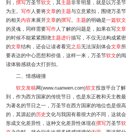
到，
撰写
万圣节
软文
，其
主题
非常明显，就是以万圣节
为主。
写作
人要将
文章
的
主题
与立意紧扣，围绕万圣节
的相关
内容
来展开
文章
的
撰写
。
主题
的明确是
一篇
软文
的灵魂，同样需要
写作
人了解的问题是，如果在写
文章
的时候不能紧紧围绕
主题
进行
描写，不仅无法构成紧密
的
文章
结构，还会让读者看完
之后
无法深刻体会
文章
所
要表达的中心思想和价值，这样一来，万圣节
软文
的阅
读体验感就会大打折扣。
二、情感碰撞
软文
发稿
网(www.ruanwen.com)
软文
投放
平
台了解
到，作为西方
国家
的传统节日，也是东正教和天主教最
为著名的节日之一，万圣节在西方
国家
的地位也是很高
的，其源起的
历史
文化与我国有着很大的不同，这就会
形成文化差异
性
，这种文化差异
性
体现在
撰写
万圣节
软