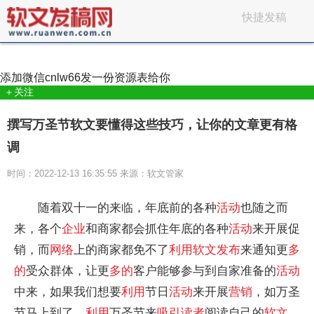
快捷发稿
添加微信
cnlw66
发一份资源表给你
＋关注
撰写万圣节软文要懂得这些技巧，让你的文章更有格
调
时间：2022-12-13 16:35:55 来源：软文管家
随着双十一的来临，年底前的各种
活动
也随之而
来，各个
企业
和商家都会抓住年底的各种
活动
来开展促
销，而
网络
上的商家都免不了
利用
软文
发布
来通知更
多
的
受众群体，让更
多的
客户能够参与到自家准备的
活动
中来，如果我们想要
利用
节日
活动
来开展
营销
，如万圣
节马上到了，
利用
万圣节来
吸引读者
阅读自己的
软文
，