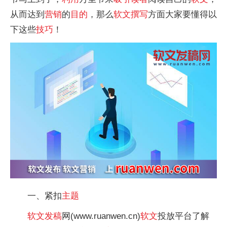
从而达到
营销
的
目的
，那么
软文
撰写
方面大家要懂得以
下这些
技巧
！
一、紧扣
主题
软文
发稿
网(www.ruanwen.cn)
软文
投放
平
台了解