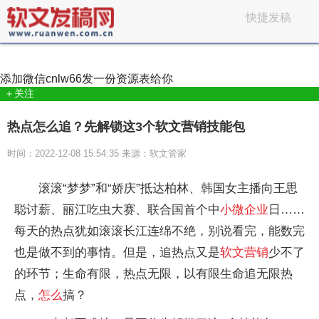
快捷发稿
添加微信
cnlw66
发一份资源表给你
＋关注
热点怎么追？先解锁这3个软文营销技能包
时间：2022-12-08 15:54:35 来源：软文管家
滚滚“梦梦”和“娇庆”抵达柏林、韩国女主播向王思
聪讨薪、丽江吃虫大赛、联合国首个中
小微
企业
日……
每天的热点犹如滚滚长江连绵不绝，别说看完，能数完
也是做不到的事情。但是，追热点又是
软文
营销
少不了
的环节；生命有限，热点无限，以有限生命追无限热
点，
怎么
搞？