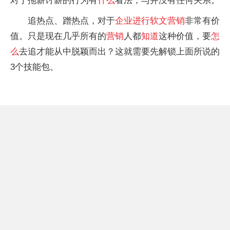
对于拖薪讨薪的行为有
什么
看法，与并没有任何关系。
追热点、蹭热点，对于
企业
进行
软文
营销
非常有价
值。只是现在几乎所有的
营销
人都
知道
这种价值，要
怎
么
去追才能从中脱颖而出？这就需要先解锁上面所说的
3个技能包。