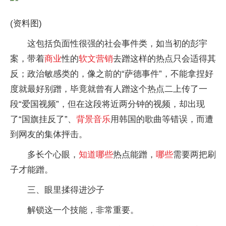
(资料图)
这包括负面性很强的社会事件类，如当初的彭宇
案，带着
商业
性的
软文
营销
去蹭这样的热点只会适得其
反；政治敏感类的，像之前的“萨德事件”，不能拿捏好
度就最好别蹭，毕竟就曾有人蹭这个热点二上传了一
段“爱国视频”，但在这段将近两分钟的视频，却出现
了“国旗挂反了”、
背景音乐
用韩国的歌曲等错误，而遭
到网友的集体抨击。
多长个心眼，
知道
哪些
热点能蹭，
哪些
需要两把刷
子才能蹭。
三、眼里揉得进沙子
解锁这一个技能，非常重要。