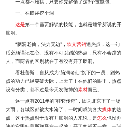
一点都不难搞，只要你先解锁了这3个技能包。
一、在脑袋挖个洞
这是
第一个需要解锁的技能，也就是通常所说的开
脑洞。
“脑洞老仙，法力无边”，
软文
营销
追热点，这一句
话必须谨记在心。没有不可以蹭的热点，只有不会蹭的
人，而两者的区别就在于有没有开了脑洞。
看杜蕾斯，自从成为“脑洞老仙”旗下的一员，蹭热
点的功力已经突破天际，上天了！在他们的眼里，热点
没有分类，都不过是今天发微博的
素材
而已。
远一点有2011年的“鞋套传奇”，因为北京下了一场
大雨，各城区都被大水淹了，一时间成为各大
媒体
的热
点。这个热点对于没有开脑洞的人来说，是
怎么
也没办
法将它跟杜蕾斯联系在一起的；开了的就不一样，一张