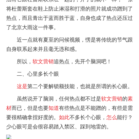
将杜蕾斯套在鞋上防止淋湿和打滑的照片就成功蹭到了
热点，而且青出于蓝而胜于蓝，自身也成了热点还压过
了北京大雨这一件事。
近一点就有夏至的问候视频，愣是将传统的节气跟
自身联系起来并且毫无违和感。
所以，
软文
营销
追热点，先开个脑洞吧！
二、心里多长个眼
这是
第二个要解锁额技能，也就是所谓的长心眼。
虽然说开了脑洞，任何热点都不过是
软文
营销
的
素
材
而已，但是也要
知道
有些热点是不能蹭的，有些是需
要很精确拿捏好度的。
如此
不多长个心眼，
怎么
能行？
少心眼可是会很容易踏入禁区、踩到地雷的。