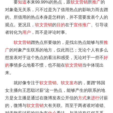
要
知道
本来99.99%的热点，跟
软文
营销
所
推广
的
对象毫无关系，只不过是为了借用热点的影响力而去蹭
的。所借用的热点本身是怎样的，并不需要发表个人的
观点。更况且，
软文
营销
的
目的
在于
宣传
推广
、引导读
者转化为
用户
，而不是评论时事。
软文
营销
蹭热点所要做的，是找出热点能够与所
推
广
的对象产生联系的地方，仅此而已；无论个人有多么
想发表对于这个热点的看法和感受，无论对于一些不
好
的
事情多么地看不惯，也不能在
软文
营销
当中体现出
来。
就好像专注于
软文
营销
、
软文
发布
的，要蹭“韩国
女主播向王思聪讨薪”这一热点，能够产生的联系的地
方是女主播是通过在微博发表公开信的
方式
来
进行
讨薪
的，微博与
软文
营销
大有关联。而至于两者谁对谁错、