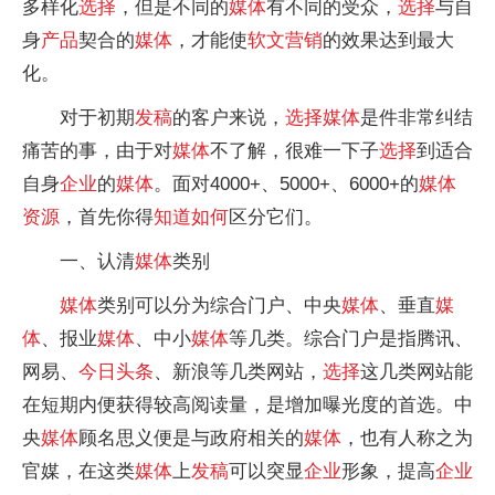
多样化
选择
，但是不同的
媒体
有不同的受众，
选择
与自
身
产品
契合的
媒体
，才能使
软文
营销
的效果达到最大
化。
对于初期
发稿
的客户来说，
选择
媒体
是件非常纠结
痛苦的事，由于对
媒体
不了解，很难一下子
选择
到适合
自身
企业
的
媒体
。面对4000+、5000+、6000+的
媒体
资源
，首先你得
知道
如何
区分它们。
一、认清
媒体
类别
媒体
类别可以分为综合门户、中央
媒体
、垂直
媒
体
、报业
媒体
、中小
媒体
等几类。综合门户是指腾讯、
网易、
今日头条
、新浪等几类网站，
选择
这几类网站能
在短期内便获得较高阅读量，是增加曝光度的首选。中
央
媒体
顾名思义便是与政府相关的
媒体
，也有人称之为
官媒，在这类
媒体
上
发稿
可以突显
企业
形象，提高
企业