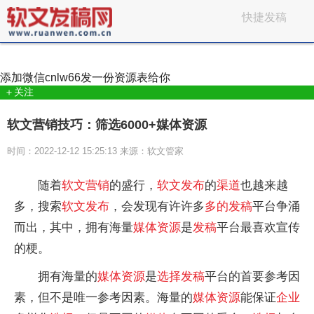
快捷发稿
添加微信
cnlw66
发一份资源表给你
＋关注
软文营销技巧：筛选6000+媒体资源
时间：2022-12-12 15:25:13 来源：软文管家
随着
软文
营销
的盛行，
软文
发布
的
渠道
也越来越
多，搜索
软文
发布
，会发现有许许多
多的
发稿
平台争涌
而出，其中，拥有海量
媒体
资源
是
发稿
平台最喜欢宣传
的梗。
拥有海量的
媒体
资源
是
选择
发稿
平台的首要参考因
素，但不是唯一参考因素。海量的
媒体
资源
能保证
企业