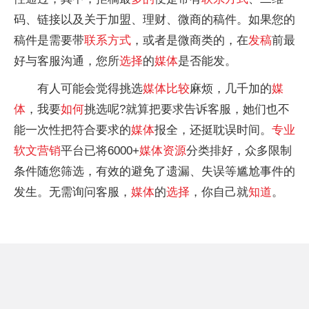
码、链接以及关于加盟、理财、微商的稿件。如果您的
稿件是需要带
联系
方式
，或者是微商类的，在
发稿
前最
好与客服沟通，您所
选择
的
媒体
是否能发。
有人可能会觉得挑选
媒体
比较
麻烦，几千加的
媒
体
，我要
如何
挑选呢?就算把要求告诉客服，她们也不
能一次性把符合要求的
媒体
报全，还挺耽误时间。
专业
软文
营销
平台已将6000+
媒体
资源
分类排好，众多限制
条件随您筛选，有效的避免了遗漏、失误等尴尬事件的
发生。无需询问客服，
媒体
的
选择
，你自己就
知道
。