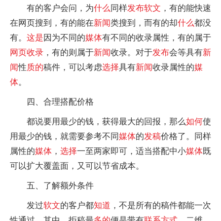
有的客户会问，为
什么
同样
发布
软文
，有的能快速
在网页搜到，有的能在
新闻
类搜到，而有的却
什么
都没
有。
这是
因为不同的
媒体
有不同的收录属性，有的属于
网页收录
，有的则属于
新闻
收录。对于
发布
会等具有
新
闻
性
质的
稿件，可以考虑
选择
具有
新闻
收录属性的
媒
体
。
四、合理搭配价格
都说要用最少的钱，获得最大的回报，那么
如何
使
用最少的钱，就需要参考不同
媒体
的
发稿
价格了。同样
属性的
媒体
，
选择
一至两家即可，适当搭配中小
媒体
既
可以扩大覆盖面，又可以节省成本。
五、了解额外条件
发过
软文
的客户都
知道
，不是所有的稿件都能一次
性通过，其中，拒稿最
多的
便是带有
联系
方式
、二维