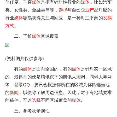
信任度。垂直
媒体
是指有针对性行业的
媒体
，比如汽车
类、女性类、金融类等等，
选择
与自己
企业
产品
对应的
行业
媒体
容易获得关注与回应，是一种对症下药的
发稿
方式
。
二、了解
媒体
区域覆盖
(资料图片仅供参考)
有的
媒体
是面向全国的，有的
媒体
是针对某一区域
的，最典型的便是腾讯旗下的腾讯大湘网、腾讯大粤网
等，登录QQ，腾讯会根据你所在的区域为你筛选当地
的
新闻
，以便你了解周边信息。因此，对于有地域要求
的稿件，可以
选择
不同区域覆盖的
媒体
。
三、参考收录属性