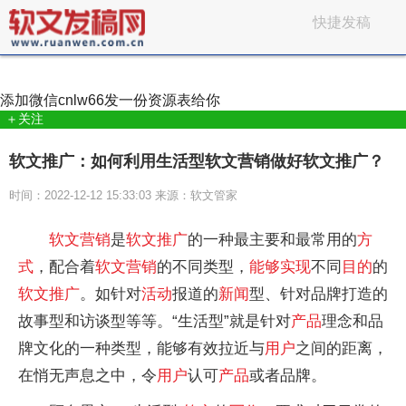
快捷发稿
添加微信
cnlw66
发一份资源表给你
＋关注
软文推广：如何利用生活型软文营销做好软文推广？
时间：2022-12-12 15:33:03 来源：软文管家
软文
营销
是
软文
推广
的一种最主要和最常用的
方
式
，配合着
软文
营销
的不同类型，
能够实现
不同
目的
的
软文
推广
。如针对
活动
报道的
新闻
型、针对品牌打造的
故事型和访谈型等等。“生活型”就是针对
产品
理念和品
牌文化的一种类型，能够有效拉近与
用户
之间的距离，
在悄无声息之中，令
用户
认可
产品
或者品牌。