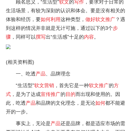
顾名思义，“生活型”
软文
的
写作
，要求对于日常的
生活场景，有较为深刻的认识和体会。要是没有相关的
体验和经历，要
如何
利用
这种类型，
做好
软文
推广
？遇
到这样的情况并非就是无计可施，通过以下的3个
步
骤
，同样可以
撰写
出“生活感”十足的
内容
。
(相关资料图)
一、吃透
产品
、品牌理念
“生活型”
软文
营销
，首先它是一种
软文
推广
的
方
式
，是为了达成
宣传
推广
的
目的
而出现和使用的。因
此，吃透
产品
和品牌的文化理念，是无论
如何
都不能避
开的一步。
事实上，无论是
产品
还是品牌，都是适应市场的需