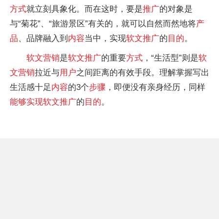
方式
就立刻具象化。而在这时，要是
推广
的对象是
与“菊花”、“旅游景区”有关的，就可以自然而然地将
产
品
、品牌融入到
内容
当中，实现
软文
推广
的
目的
。
软文
营销
是
软文
推广
的重要
方式
，“生活型”则是
软
文
营销
拉近与
用户
之间距离的有效手段。理解掌握写出
生活感十足
内容
的3个
步骤
，即便没有亲身经历，同样
能够实现
软文
推广
的
目的
。