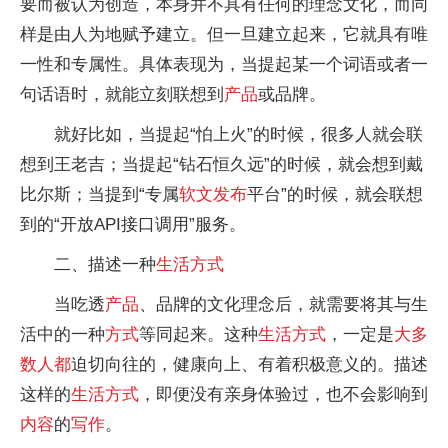
要而被认为创造，本身并不具有任何的理念文化，而同
样是由人为地赋予建立。但一旦建立起来，它就具有唯
一性和专属性。具体表现为，当提起某一个词语或者一
句话语时，就能立刻联想到
产品
或品牌。
就好比如，当提起“怕上火”的时候，很多人就会联
想到王老吉；当提起“钻石恒久远”的时候，就会想到戴
比尔斯；当提到“专属
软文
发布
平台”的时候，就会联想
到的“开放API接口调用”服务。
二、描述一种
生活
方式
当吃透
产品
、品牌的文化理念后，就需要将其与生
活中的一种
方式
等同起来。这种
生活
方式
，一定是
大多
数人都
迫切向往的，健康向上、有着积极意义的。描述
这样的
生活
方式
，即便没有亲身体验过，也不会影响到
内容
的
写作
。