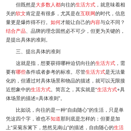
但既然是
大多数人都
向往的
生活
方式
，就意味着相
关的
软文
肯定是有很多，尤其是在
互联网
的时代，信息
量更是爆炸得不行。
如何
才能让自己的
内容
与众不同？
结合
产品
、品牌的理念固然必不可少，但更为关键的，
是提出具体的准则。
三、提出具体的准则
这就是指，想要获得哪种迫切向往的
生活
方式
，需
要有
哪些
条件或者参考的标准。尽管
生活
方式
是无法量
化的，但通过对具体场景和物品的描述，就可以无限接
近想象中的
生活
方式
。简言之，其实就是“
生活
方式
+具
体场景的描述=具体准则”。
比如说，向往的是一种“自由随心”的生活，只是单
凭这四个字，谁也不
知道
那到底是怎样的；但要是加
上“采菊东篱下，悠然见南山”的描述，自由随心的
生活