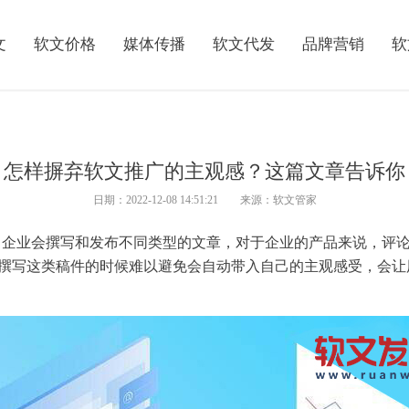
文
软文价格
媒体传播
软文代发
品牌营销
软
怎样摒弃软文推广的主观感？这篇文章告诉你
日期：2022-12-08 14:51:21 来源：软文管家
，
企业
会
撰写
和
发布
不同类型的
文章
，对于
企业
的
产品
来说，评
撰写
这类稿件的时候难以避免会自动带入自己的主观感受，会让