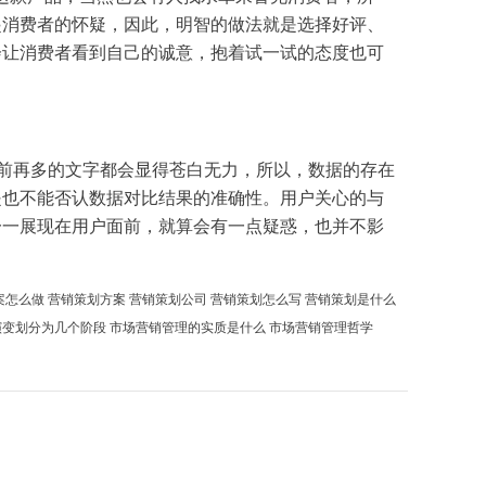
起消费者的怀疑，因此，明智的做法就是
选择
好评、
会让消费者看到自己的诚意，抱着试一试的态度也可
前再
多的
文字都会显得苍白无力，所以，
数据
的存在
是也不能否认
数据
对比结果的准确性。
用户
关心的与
一一展现在
用户
面前，就算会有一点疑惑，也并不影
案怎么做
营销策划方案
营销策划公司
营销策划怎么写
营销策划是什么
演变划分为几个阶段
市场营销管理的实质是什么
市场营销管理哲学