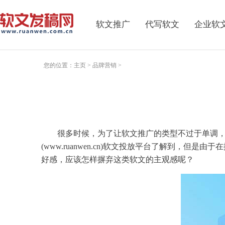
软文推广
代写软文
企业软
您的位置：
主页
>
品牌营销
>
很多时候，为了让
软文
推广
的类型不过于单调
(www.ruanwen.cn)
软文
投放平台了解到，但是由于在
好感，应该怎样摒弃这
类
软文
的主观感呢？