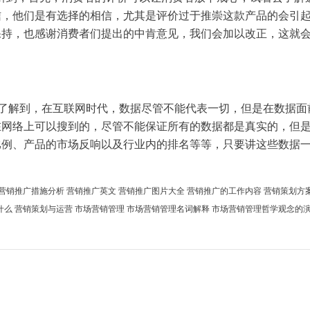
信，他们是有
选择
的相信，尤其是评价过于推崇这款
产品
的会引
保持，也感谢消费者们提出的中肯意见，我们会加以改正，这就
了解到，在
互联网
时代，
数据
尽管不能代表一切，但是在
数据
面
在
网络
上可以搜到的，尽管不能保证所有的
数据
都是真实的，但
比例、
产品
的市场反响以及行业内的排名等等，只要讲这些
数据
营销推广措施分析
营销推广英文
营销推广图片大全
营销推广的工作内容
营销策划方
什么
营销策划与运营
市场营销管理
市场营销管理名词解释
市场营销管理哲学观念的