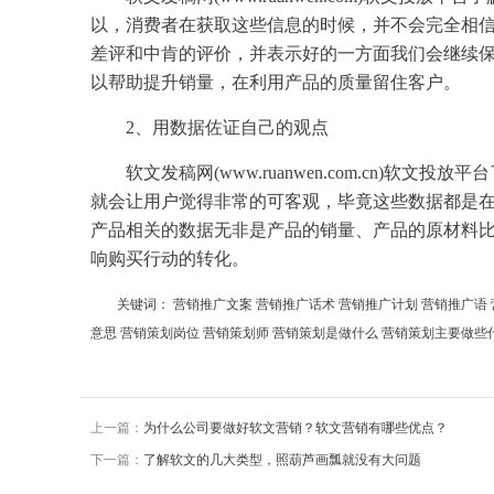
以，消费者在获取这些信息的时候，并不会完全相
差评和中肯的评价，并表示
好的
一方面我们会继续
以帮助
提升
销量，在
利用
产品
的质量留住客户。
2、用
数据
佐证自己的观点
软文
发稿
网(www.ruanwen.com.cn)
软文
投放平台
就会让
用户
觉得非常的可客观，毕竟这些
数据
都是
产品
相关的
数据
无非是
产品
的销量、
产品
的原材料
响购买行动的转化。
关键词：
营销推广文案
营销推广话术
营销推广计划
营销推广语
意思
营销策划岗位
营销策划师
营销策划是做什么
营销策划主要做些
上一篇：
为什么公司要做好软文营销？软文营销有哪些优点？
下一篇：
了解软文的几大类型，照葫芦画瓢就没有大问题