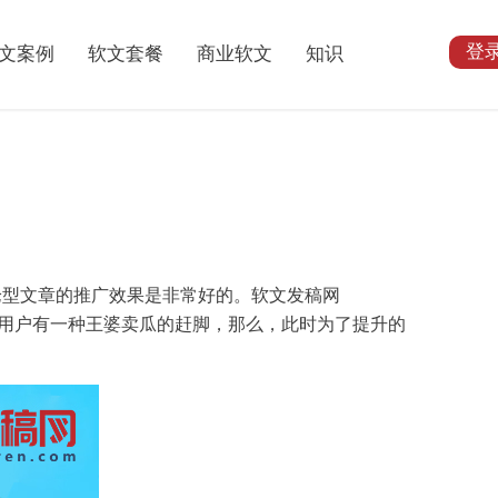
登
文案例
软文套餐
商业软文
知识
论型
文章
的
推广
效果是非常
好的
。
软文
发稿
网
用户
有一种王婆卖瓜的赶脚，那么，此时为了
提升
的