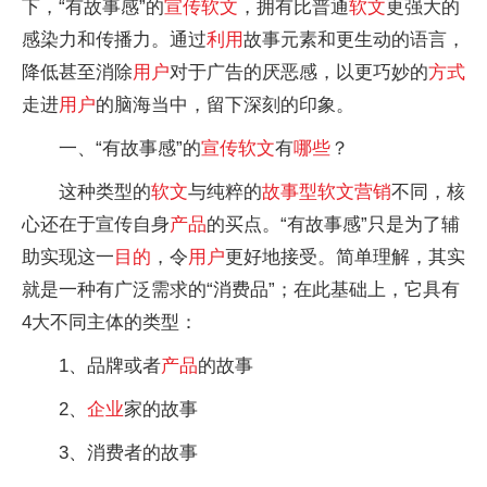
下，“有故事感”的
宣传
软文
，拥有比普通
软文
更强大的
感染力和传播力。通过
利用
故事元素和更生动的语言，
降低甚至消除
用户
对于广告的厌恶感，以更巧妙的
方式
走进
用户
的脑海当中，留下深刻的印象。
一、“有故事感”的
宣传
软文
有
哪些
？
这种类型的
软文
与纯粹的
故事型
软文
营销
不同，核
心还在于宣传自身
产品
的买点。“有故事感”只是为了辅
助实现这一
目的
，令
用户
更好地接受。简单理解，其实
就是一种有广泛需求的“消费品”；在此基础上，它具有
4大不同主体的类型：
1、品牌或者
产品
的故事
2、
企业
家的故事
3、消费者的故事