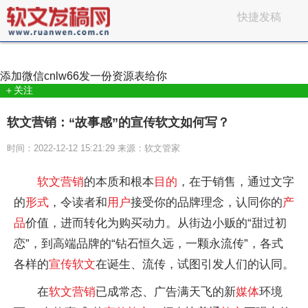
快捷发稿
添加微信
cnlw66
发一份资源表给你
＋关注
软文营销：“故事感”的宣传软文如何写？
时间：2022-12-12 15:21:29 来源：软文管家
软文
营销
的本质和根本
目的
，在于销售，通过文字
的
形式
，令读者和
用户
接受你的品牌理念，认同你的
产
品
价值，进而转化为购买动力。从街边小贩的“甜过初
恋”，到高端品牌的“钻石恒久远，一颗永流传”，各式
各样的
宣传
软文
在诞生、流传，试图引发人们的认同。
在
软文
营销
已成常态、广告满天飞的新
媒体
环境