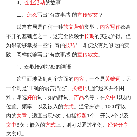
4、
企业
活动
的故事
二、
怎么
写出“有故事感”的
宣传
软文
？
谋篇布局是任何一种
软文
营销
类型，
内容
写作
都离
不开的基础点之一，这完全依赖于
长期
的实践所得。但
如果能够掌握一些“神奇的
技巧
”，即便没有足够达的实
践，同样能够写出“有故事感”的
宣传
软文
。
1、选取恰到好处的词语
这里面涉及到两个方面的
内容
，一个是
关键词
，另
一个则是“正确的语言描述”。
关键词
理解起来并不困
难，即选
好的
词，如品牌词、
产品
名等，在
文中
出现的
位置、频率，以及嵌入的
方式
。通常来讲，1000字以
内的
文章
，适宜出现5次，包括
标题
1个、开头2个以及
文中
3次；嵌入的
方式
上，则可以通过举例、
经验分享
来实现。