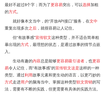
最好不超过8个字；而为了
更容易
突出，可以
选择
加粗
的
方式
。
就好像本文当中，的“开放API接口”服务，在
文中
重复出现多次
之后
，就很容易让人记住。
但“有故事感”
宣传
软文
这种类型，并不适合简单粗
暴出现的
方式
，最理想的状态，是通过故事的情节点嵌
入。
生动有趣的
内容
总是能够
更容易
吸引读者
，也
更容
易
令人记住，而“有故事感”的
宣传
软文
这是
这样的一种
类型。通过
利用
故事元素和更生动的语言，以更巧妙的
方式
走进
用户
的脑海当中。掌握这种类型
软文
营销
的写
法，需要有不断的实践，但更需要有具体的实践方法。