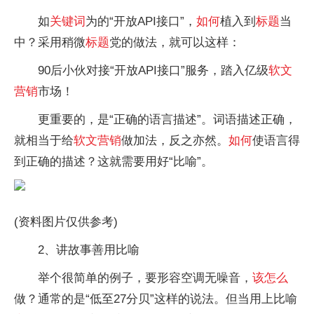
如
关键词
为的“开放API接口”，
如何
植入到
标题
当
中？采用稍微
标题
党的做法，就可以这样：
90后小伙对接“开放API接口”服务，踏入亿级
软文
营销
市场！
更重要的，是“正确的语言描述”。词语描述正确，
就相当于给
软文
营销
做加法，反之亦然。
如何
使语言得
到正确的描述？这就需要用好“比喻”。
(资料图片仅供参考)
2、讲故事善用比喻
举个很简单的例子，要形容空调无噪音，
该
怎么
做？通常的是“低至27分贝”这样的说法。但当用上比喻