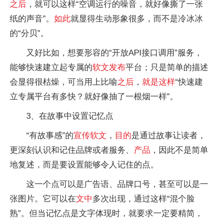
之后
，就可以这样“空调运行的噪音，就好像撕了一张
纸的声音”。
如此
就显得生动形象很多，而不是冷冰冰
的“分贝”。
又好比如，想要形容的“开放API接口调用”服务，
能够快速建立起专属的
软文
发布
平台；只是简单的描述
会显得很枯燥，可当用上比喻
之后
，
就是这样
“快速建
立专属平台有多快？就好像抽了一根烟一样”。
3、在故事中设置记忆点
“有故事感”的
宣传
软文
，
目的
是通过故事让读者，
更深刻认识和记住品牌或者服务、
产品
，因此不是简单
地复述，而是要设置能够令人记住的点。
这一个点可以是广告语、品牌口号，甚至可以是一
张图片。它可以在
文中
多次出现，通过这样“混个脸
熟”。但当记忆点是文字体现时，就要求一定要精简，