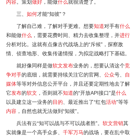
内容
。策划
做好
，能做
什么
就很清楚了。
三、
如何
才能“知彼”？
了解自己难，了解对手更难。想要
知道
对手有
什么
和能做
什么
，需要花费时间、精力去收集整理，并
进行
分析对比。这就有点像古代战场上的“斥候”，探察敌
情、侦查地形、收集传递情报，为拟定战略打下基础。
就好像同样是做
软文
发布
业务的，想要认清这个
竞
争对手
的底细，就需要持续关注它的官网、
公众
号、
自
媒体
等等对外信息公开平台，并且还要定期性地去了解
它
发布
的
软文
，否则就不
知道
的“开放API接口”是
什么
以及建立这一业务的
目的
、最近推出了“红包
活动
”等等
内容
，自然也就无法做到“知彼”。
兵法有云“知可以战与不可以战者胜”。
软文
营销
其
实就像是一个高手众多、
千军万马
的战场，要在乱中取