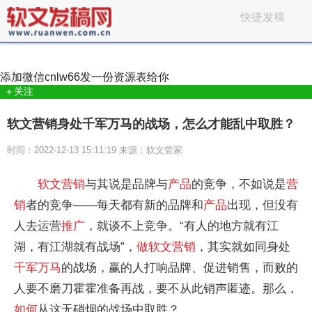
快捷发稿
添加微信
cnlw66
发一份资源表给你
＋关注
软文营销身处千军万马的战场，怎么才能乱中取胜？
时间：2022-12-13 15:11:19 来源：软文管家
软文
营销
与其说是品牌与
产品
的竞争，不如说是
营
销
者的竞争——每天都有新的品牌和
产品
出现，但没有
人去运营
推广
，就谈不上竞争。“有人的地方就有江
湖，有江湖就有战场”，
做
软文
营销
，其实就如同身处
千军万马
的战场，赢的人打响品牌、促进销售，而败的
人要不磨刀霍霍准备再战，要不从此销声匿迹。那么，
如何
从这无硝烟的战场中取胜？