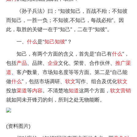
《孙子兵法》曰：“知彼知己，百战不殆；不知彼
而知己，一胜一负；不知彼,不知己，每战必殆”。因
此，取胜的关键一在于“知己”，二在于“知彼”。
一、
什么
是“
知己知彼
”？
知己，有两个方面的含义，首先是“自己有
什么
”，
包括
产品
、品牌、
企业
文化、荣誉、合作伙伴、
推广
渠
道
、客户数量、市场知名度等等方面。第二是“自己能
做
什么
”，包括市场调研、
软文
写作、组合及优化
软文
投放
渠道
等
内容
。不清楚地
知道
这两个方面，
软文
营销
就如同未开锋刃的剑，所到之处无物能断。
(资料图片)