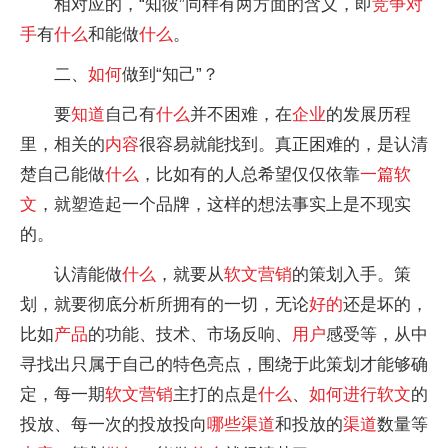
相对应的，“知彼”同样有两方面的含义，即
竞争对
手
有
什么
和能做
什么
。
二、
如何
做到“知己”？
要
知道
自己有
什么
并不困难，在
企业
的发展历程
里，相关的
内容
很容易就能找到。真正困难的，是认清
楚自己能做
什么
，比如有的人总希望仅仅依靠
一篇
软
文
，就塑造起一个品牌，这样的想法事实上是不现实
的。
认清能做
什么
，就要从
软文
营销
的策划入手。策
划，就要彻底分析所拥有的一切，无论
好的
还是坏的，
比如
产品
的功能、技术、市场反响、
用户
感受等，从中
寻找出只属于自己的特色亮点，围绕于此策划才能够确
定，每一期
软文
营销
主打的点是
什么
、
如何
进行
软文
的
投放、每一次的投放投向
哪些
渠道
和投放的
渠道
数量等