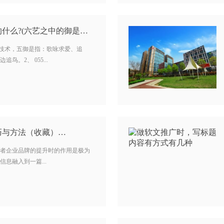
古代六艺中的御是指的什么?(六艺之中的御是什么意思) …
的技术，五御是指：歌咏求爱、追
。2、 055...
巧与方法（收藏）…
者企业品牌的提升时的作用是极为
息融入到一篇...