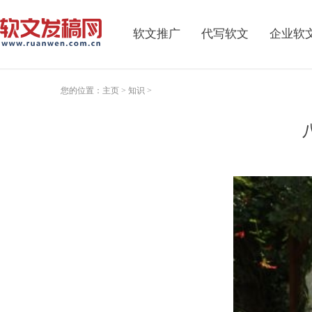
软文推广
代写软文
企业软
您的位置：
主页
>
知识
>