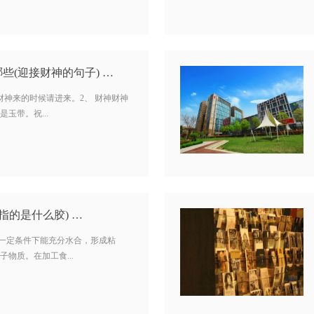
些(迎接财神的句子) …
，财神来的时候请进来。2、 财神财神
玉带。祝...
指的是什么胶) …
在一定条件下能充分水合，形成粘
物质。在加工食...