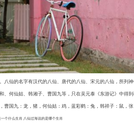
仙。八仙的名字有汉代的八仙、唐代的八仙、宋元的八仙，所列
采和、何仙姑、韩湘子、曹国九等，只在吴元泰《东游记》中得到
猴，曹国九：龙，猪，何仙姑：鸡，蓝彩鹤：兔，韩祥子：鼠，张
表一个什么生肖
八仙过海说的是哪个生肖