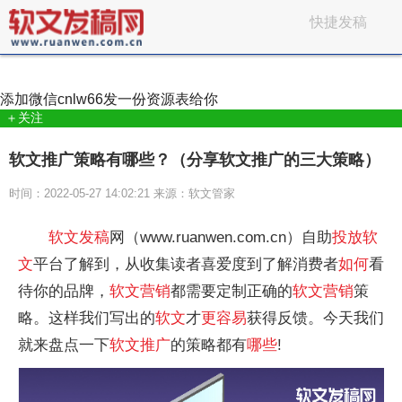
快捷发稿
添加微信
cnlw66
发一份资源表给你
＋关注
软文推广策略有哪些？（分享软文推广的三大策略）
时间：2022-05-27 14:02:21 来源：软文管家
软文
发稿
网（www.ruanwen.com.cn）自助
投放
软
文
平台了解到，从收集读者喜爱度到了解消费者
如何
看
待你的品牌，
软文
营销
都需要定制正确的
软文
营销
策
略。这样我们写出的
软文
才
更容易
获得反馈。今天我们
就来盘点一下
软文
推广
的策略都有
哪些
!