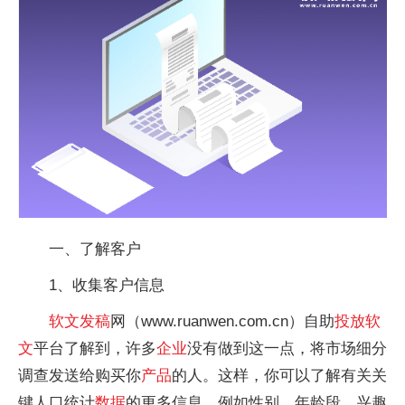
一、了解客户
1、收集客户信息
软文
发稿
网（www.ruanwen.com.cn）自助
投放
软
文
平台了解到，许多
企业
没有做到这一点，将市场细分
调查发送给购买你
产品
的人。这样，你可以了解有关关
键人口统计
数据
的更多信息，例如性别，年龄段，兴趣