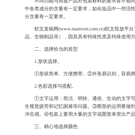
不同功能与用途
产品
对包装材料的要求各不相
中各类成分的含量有一定要求，如
化妆品
中一些活
分含量有一定要求。
软文
发稿
网(www.ruanwen.com.cn)
软文
投放平台
品、生物制品等），因其具有特殊性质及特殊使用
二、
选择
恰当的造型
1.形状
选择
。
①形状简单、方便携带。②外形易识别，容易
2.色彩
选择
与搭配。
①文字
运用
：简洁、明快、通俗、生动的文字
生视觉疲劳和记忆困难等问题。③图形的
运用
要做
冲击感。④包装上要用大量的文字或图形来突出
产
三、精心地
选择
颜色