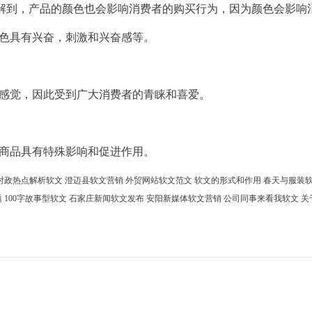
解到，
产品
的颜色也会影响消费者的购买行为，因为颜色会影响
红色具有兴奋，刺激和兴奋感等。
的感觉，因此受到广大消费者的青睐和喜爱。
些商品具有特殊影响和促进作用。
时政热点解析软文
澄迈县软文营销
外贸网站软文范文
软文的形式和作用
春天与服装
题
100字故事型软文
石家庄新闻软文发布
安阳新媒体软文营销
公司同事来看我软文
关