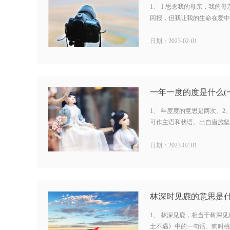
1、 1 思念我的母亲，我的
回报，但我让我的生命在爱中延
日期：2023-02-01
1、 年度度的意思是两次。2
可作主语和状语。出自唐施坚吾
日期：2023-02-01
林深时见鹿的意思是什
1、 林深见鹿，相当于树深
士不遇》中的一句话。狗叫桃花浓