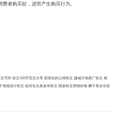
消费者购买欲，进而产生购买行为。
软文写作
软文500字范文分享
疫情后的心得软文
越城天地推广软文
精
于海报设计软文
如何在头条发布软文
阳泉软文营销价格
狮子座女生软