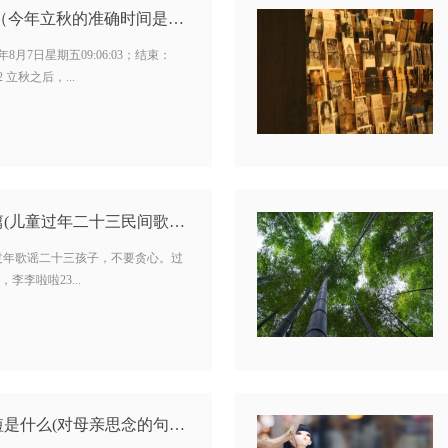
今年立秋是几点几分 （今年立秋的准确时间是几点 ）…
年8月7日星期五09:06:03；结束：
2 立秋之后，...
二十三糖瓜粘歌谣全篇(儿童过年二十三民间歌谣大全) …
过年歌谣二十三孩子，不要贪心。过
李啦啦23...
对母亲思念的句子简短是什么(对母亲思念的句子) …