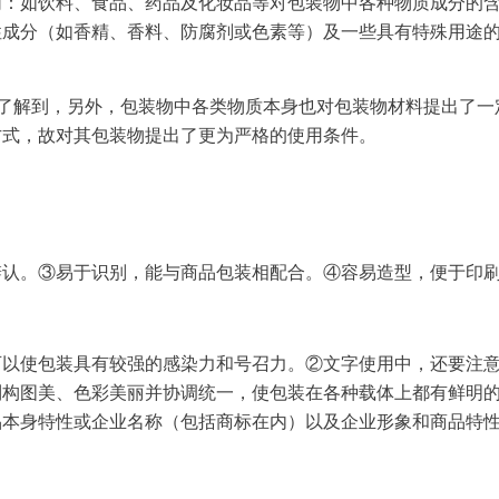
同：如饮料、食品、药品及
化妆品
等对包装物中各种物质成分的
性成分（如香精、香料、防腐剂或色素等）及一些具有特殊用途
了解到，另外，包装物中各类物质本身也对包装物材料提出了一
方式
，故对其包装物提出了更为严格的使用条件。
辨认。③易于识别，能与商品包装相配合。④容易造型，便于印
可以使包装具有较强的感染力和号召力。②文字使用中，还要注
到构图美、色彩美丽并协调统一，使包装在各种载体上都有鲜明
品
本身特性或
企业
名称（包括商标在内）以及
企业
形象和商品特