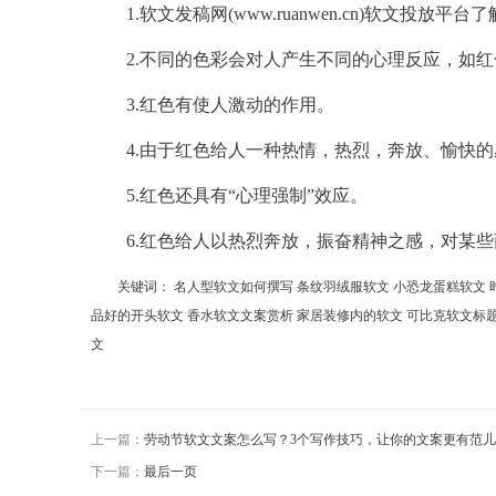
1.
软文
发稿
网(www.ruanwen.cn)
软文
投放平台了
2.不同的色彩会对人产生不同的心理反应，如
3.红色有使人激动的作用。
4.由于红色给人一种热情，热烈，奔放、愉快
5.红色还具有“心理强制”效应。
6.红色给人以热烈奔放，振奋精神之感，对某
关键词：
名人型软文如何撰写
条纹羽绒服软文
小恐龙蛋糕软文
品好的开头软文
香水软文文案赏析
家居装修内的软文
可比克软文标
文
上一篇：
劳动节软文文案怎么写？3个写作技巧，让你的文案更有范儿
下一篇：
最后一页