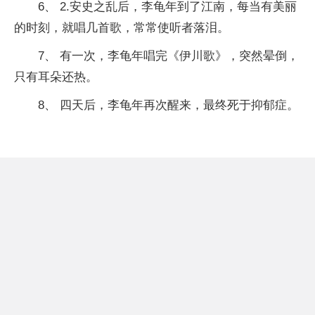
6、 2.安史之乱后，李龟年到了江南，每当有美丽
的时刻，就唱几首歌，常常使听者落泪。
7、 有一次，李龟年唱完《伊川歌》，突然晕倒，
只有耳朵还热。
8、 四天后，李龟年再次醒来，最终死于抑郁症。