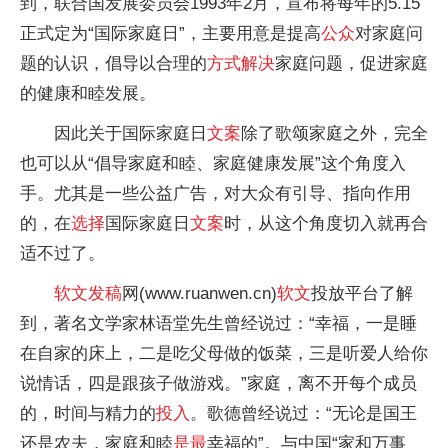
到，联合国发展委员会1993年2月，宣布将每年的5.15
正式定为“国际家庭日”，主要用意是提高
公众
对家庭问
题的认识，倡导以合理的
方式
解决
家庭问题，促进家庭
的健康和睦发展。
因此关于国际家庭日
文案
除了歌颂家庭之外，完全
也可以从“倡导家庭和睦、家庭健康发展”这个角度入
手。尤其是一些公益广告，对大众有引导、指向作用
的，在
选择
国际家庭日
文案
时，从这个角度切入就再合
适不过了。
软文
发稿
网(www.ruanwen.cn)
软文
投放平台了解
到，著名文学家林语堂先生曾经说过：“幸福，一是睡
在自家的床上，二是吃父母做的饭菜，三是听爱人给你
说情话，四是跟孩子做游戏。”家庭，离不开每个成员
的，时间与精力的
投入
。歌德曾经说过：“无论是国王
还是农夫，家庭和睦
是最
幸福的”。与中国“家和万事