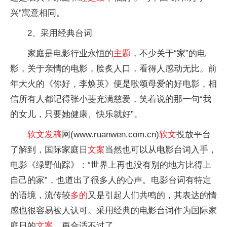
兴”寓意相同。
2、采用经典台词
家庭是电影行业永恒的
主题
，不少关于“家”的电
影，关于亲情的电影，脍炙人口，看得人感动无比。前
年大火的《你好，李焕英》便是歌颂母爱的好电影，相
信所有人都记得张小斐充满慈爱，笑着说的那一句“我
的女儿，只要她健康、快乐就好”。
软文
发稿
网(www.ruanwen.com.cn)
软文
投放平台
了解到，国际家庭日
文案
当然也可以从电影台词入手，
电影《绿野仙踪》：“世界上再也没有别的地方比得上
自己的家”，也道出了很多人的心声。电影台词有特定
的语境，流传较
多的
又是引起人们共鸣的，其表达的情
感也很容易被人认可。采用经典的电影台词作为国际家
庭日的
文案
，再合适不过了。