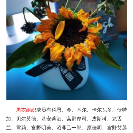
黑衣组织
成员有科恩、金、基尔、卡尔瓦多、伏特
加、贝尔莫德、基安蒂酒、宫野厚司、皮斯科、龙舌
兰、雪莉、宫野明美、沼渊己一郎、原佳明、宫野艾莲