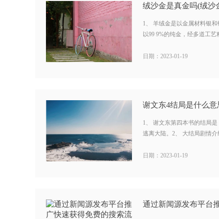
绒沙金是真金吗(绒沙
1、 羊绒金是以金属材料银
以99 9%的纯金，经多道工艺精
日期：2023-01-19
谢文东4结局是什么意思
1、 谢文东第四本书的结局
逃离大陆。2、 大结局剧情介绍：3
日期：2023-01-19