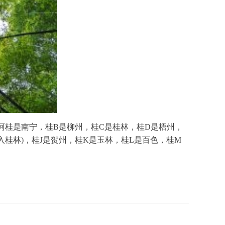
阿桂是南宁，桂B是柳州，桂C是桂林，桂D是梧州，
入桂林)，桂J是贺州，桂K是玉林，桂L是百色，桂M