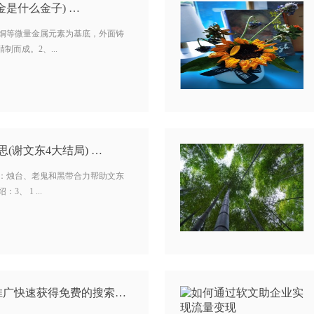
金是什么金子) …
和铜等微量金属元素为基底，外面铸
制而成。2、...
(谢文东4大结局) …
是：烛台、老鬼和黑带合力帮助文东
、 1 ...
通过新闻源发布平台推广快速获得免费的搜索流量…