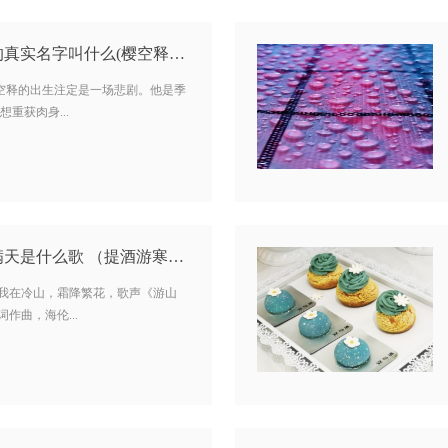
《幻城》中，樱空释的真实名字叫什么(樱空释是谁的孩子)…
樱空释的出生注定是一场悲剧。他是季
重获肉身...
我醉提酒游寒山霜华满天是什么歌 （提酒游寒山是哪首歌的歌词）…
，我在冷山，霜降繁花，歌声《游山
作曲，海伦...