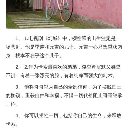
1、 1.电视剧《幻城》中，樱空释的出生注定是一
场悲剧。他是季连和元吉的儿子。元吉一心只想重获肉
身，根本不在乎这个儿子。
2、 2.作为卡索最喜欢的弟弟，樱空释沉默又桀骜
不驯，有着一张漂亮的脸，有着纯净而强大的幻术。
3、 他将哥哥视为自己的全部信仰，为了摆脱国王
的枷锁，重获自由和幸福，不惜一切代价阻止哥哥继承
王位。
4、 你可以牺牲一切，包括你自己的生命，来释放
卡索。