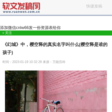
快捷发稿
添加微信
cnlw66
发一份资源表给你
＋关注
《幻城》中，樱空释的真实名字叫什么(樱空释是谁的
孩子)
时间：2023-01-19 10:32:28 来源：万能百科