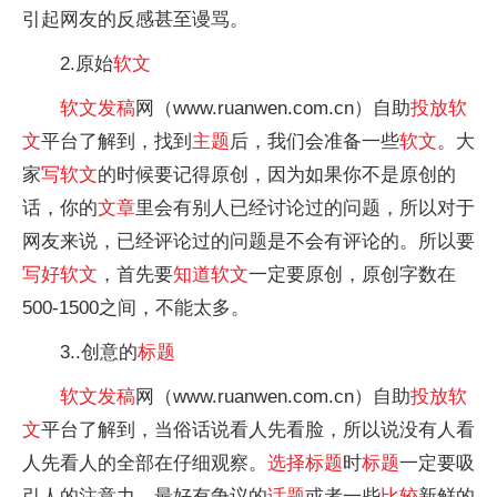
引起网友的反感甚至谩骂。
2.原始
软文
软文
发稿
网（www.ruanwen.com.cn）自助
投放
软
文
平台了解到，找到
主题
后，我们会准备一些
软文
。大
家
写
软文
的时候要记得原创，因为如果你不是原创的
话，你的
文章
里会有别人已经讨论过的问题，所以对于
网友来说，已经评论过的问题是不会有评论的。所以要
写好
软文
，首先要
知道
软文
一定要原创，原创字数在
500-1500之间，不能太多。
3..创意的
标题
软文
发稿
网（www.ruanwen.com.cn）自助
投放
软
文
平台了解到，当俗话说看人先看脸，所以说没有人看
人先看人的全部在仔细观察。
选择
标题
时
标题
一定要吸
引人的注意力，最好有争议的
话题
或者一些
比较
新鲜的