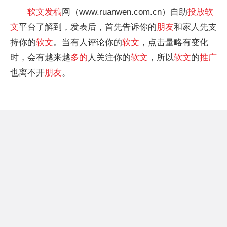
软文
发稿
网（www.ruanwen.com.cn）自助
投放
软
文
平台了解到，发表后，首先告诉你的
朋友
和家人先支
持你的
软文
。当有人评论你的
软文
，点击量略有变化
时，会有越来越
多的
人关注你的
软文
，所以
软文
的
推广
也离不开
朋友
。