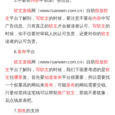
5.不要在
内容
中添加广告信息。
软文
发稿
网（www.ruanwen.com.cn）自助
投放
软
文
平台了解到，
写
软文
的时候，要注意不要在
内容
中写
广告信息。只有真正的
软文
才会被读者认可。
写
软文
的
时候，你不仅要对审稿人的认可负责，还要对你的
软文
读者的认可负责。
6.
发布
平台
软文
发稿
网（www.ruanwen.com.cn）自助
投放
软
文
平台了解到，
写
软文
的时候，我们下面要考虑的是
软
文
往
哪里
发。首先要
知道
发布
平台很重要，所以需要找
一个权重高的网站来
发布
，可能
发布
的网站需要交钱。
只要你觉得这笔钱可以帮助
推广
软文
，那就不要犹豫，
花点钱发表吧。
7.
朋友
的支持