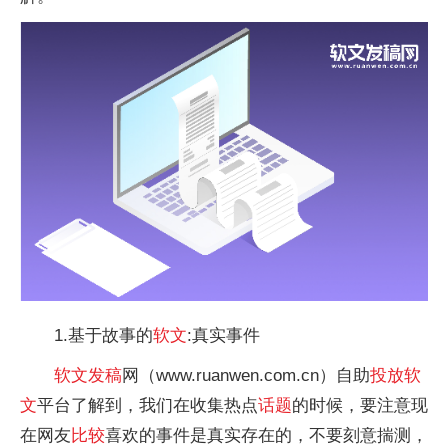
1.基于故事的
软文
:真实事件
软文
发稿
网（www.ruanwen.com.cn）自助
投放
软
文
平台了解到，我们在收集热点
话题
的时候，要注意现
在网友
比较
喜欢的事件是真实存在的，不要刻意揣测，