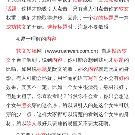
话题
，这样才能吸引人点击。只有当人们点击你的
软文
权重，他们才能取得进步。因此，一个
好的
标题
是一篇
成功
软文
的开始。
选择
标题
时，注意不要敏感。
4.易于理解的
内容
软文
发稿
网（www.ruanwen.com.cn）自助
投放
软
文
平台了解到，说到
内容
，你可能会想到我刚才
标题
的
比喻。如果说
标题
是阮文的脸，那么
内容
就是阮文的身
影。有人可能会怀疑，用华丽的语言
写作
会不会有
好的
效果。其实不一定。比如一个女生很漂亮，身材很好，
但是太粗了。你喜欢看吗？当然你不会看，你只会想这
个女生
怎么
穿的这么厚，所以吸引人的是这个女生可以
穿的少一点，这样大家都可以清楚的看到这个女生的身
材，所以
软文
最好只要通俗易懂又不要太花哨。