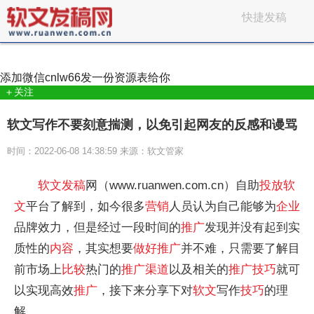
快捷发稿
添加微信
cnlw66
发一份资源表给你
＋关注
软文写作不要刻意揣测，以免引起网友的反感和谩骂
时间：2022-06-08 14:38:59 来源：软文管家
软文
发稿
网（www.ruanwen.com.cn）自助
投放
软
文
平台了解到，如今很多
营销
人员认为自己能够为
企业
品牌效力，但是经过一段时间的
推广
发现并没有起到实
质性的
内容
，其实想要
做好
推广
并不难，只需要了解目
前市场上
比较
热门的
推广
渠道
以及相关的
推广
技巧
就可
以实现高效
推广
，接下来分享下对
软文
写作
技巧
的理
解。