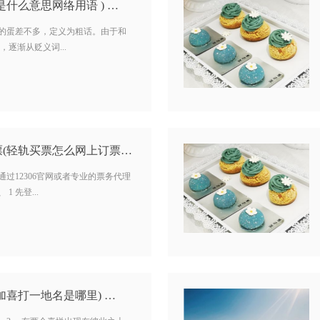
什么意思网络用语 ) …
妈的蛋差不多，定义为粗话。由于和
逐渐从贬义词...
怎么在网上购买轻轨票(轻轨买票怎么网上订票) …
通过12306官网或者专业的票务代理
1 先登...
加喜打一地名是哪里) …