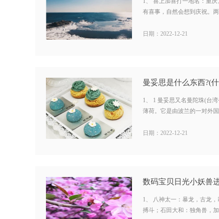
1、 喜上加喜打一地名：重庆
有喜事，自然会想到庆祝。两件
日期：2022-12-21
曼妥思是什么东西?(什
1、 1 曼妥思又名曼陀珠(
薄荷。它是由波兰的一对外国兄弟
日期：2022-12-21
1、 八神太一：暴龙，古龙，
搏斗；石田大和：独角兽，加布兽