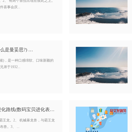
。2、 有两个喜悦出现在彼此之上。
喜事会庆...
么是曼妥思?) …
台湾省)，是一种口感绵软、口味新颖的
于1932...
数码宝贝日光小妖兽进化路线(数码宝贝进化表日光) …
霸王龙。2、 机械暴龙兽，与霸王龙
。3、 ...