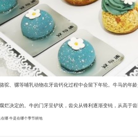
、骆驼、骡等哺乳动物在牙齿钙化过程中会留下年轮。牛马的年
和腐烂决定的。牛的门牙呈铲状，齿尖从锋利逐渐变钝，从高于
长在哪
牛是在哪个季节耕地