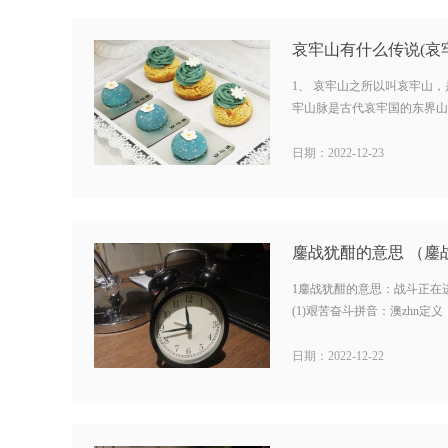
哀牢山有什么传说(哀
1、 哀牢山之所以叫哀牢山，
牢山脉是古代哀牢国的东界山脉
日期：2022-12-23
鏖战犹酣的意思 （鏖
1鏖战犹酣的意思：战斗正在
(1)艰苦奋斗拼音：澳zhn定义
日期：2022-12-22