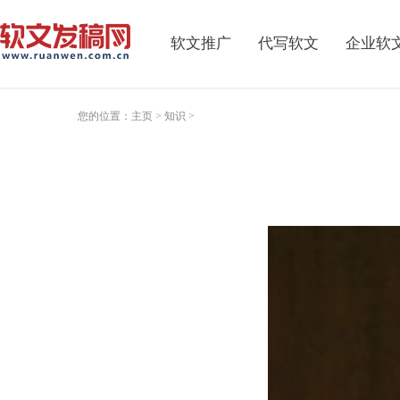
软文推广
代写软文
企业软
您的位置：
主页
>
知识
>