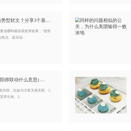
软文营销：如何运用借势型软文？分享3个基本法则 …
要说哪种最容易发挥效果，“借势
热点、娱乐动...
阳师联动什么意思) …
西相关联，比如与犬夜叉相关联。2、
界出来。3...