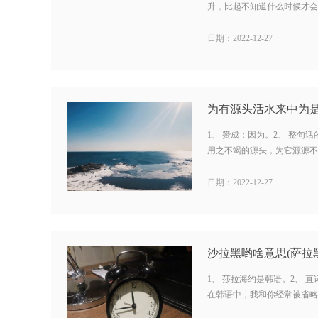
升，比起不知道什么时候才会想
日期：2022-12-27
1、 赞成：因为。2、 整句
用之不竭的源头，为它源源不断
日期：2022-12-27
沙拉黑哟啥意思(萨拉
1、 莎拉海约是韩语。2、 
在韩语中，我和你经常被省略。4