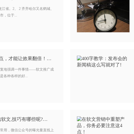
龙江省。2、 2 齐齐哈尔又名鹤城、
，位于...
3点，才能让效果翻倍！…
复地强调一件事情——软文推广成
各种各样的好...
软文,技巧有哪些呢?…
常用，微信公众号的曝光量直线上